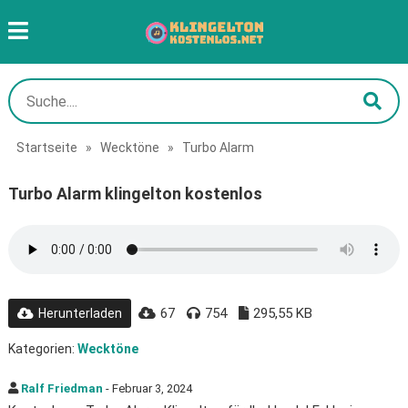
Startseite
»
Wecktöne
»
Turbo Alarm
Turbo Alarm klingelton kostenlos
67
754
295,55 KB
Herunterladen
Kategorien:
Wecktöne
Ralf Friedman
- Februar 3, 2024