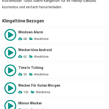
Kostenloser Turbo Alarm Klingelton für Ihr Handy! Exklusiv,
kostenlos und einfach herunterladen.
Klingeltöne Bezogen
Windows Alarm
68
Wecktöne
Weckertöne Android
62
Wecktöne
Time Is Ticking
55
Wecktöne
Wecker Für Guten Morgen
152
Wecktöne
Minion Wecker