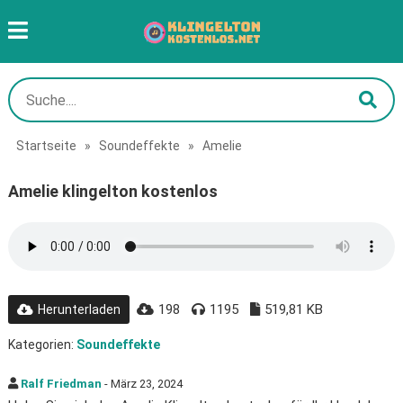
Startseite
»
Soundeffekte
»
Amelie
Amelie klingelton kostenlos
198
1195
519,81 KB
Herunterladen
Kategorien:
Soundeffekte
Ralf Friedman
- März 23, 2024