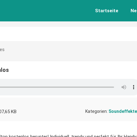
Startseite
Ne
hes
nlos
07,65 KB
Kategorien:
Soundeffekte
on kostenlos herunter! Individuell, trendy und perfekt für Ihr Handy.