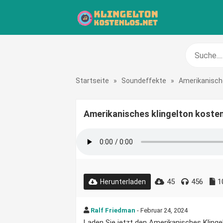
Startseite
»
Soundeffekte
»
Amerikanisc
Amerikanisches klingelton koste
45
456
1
Herunterladen
Ralf Friedman
- Februar 24, 2024
Laden Sie jetzt den Amerikanisches Klingelt