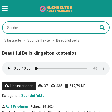
Startseite
»
Soundeffekte
»
Beautiful Bells
Beautiful Bells klingelton kostenlos
37
435
517,79 KB
Herunterladen
Kategorien:
Soundeffekte
Ralf Friedman
- Februar 15, 2024