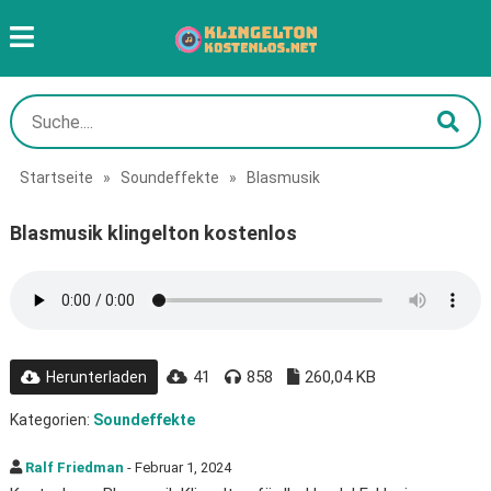
Startseite
»
Soundeffekte
»
Blasmusik
Blasmusik klingelton kostenlos
41
858
260,04 KB
Herunterladen
Kategorien:
Soundeffekte
Ralf Friedman
- Februar 1, 2024