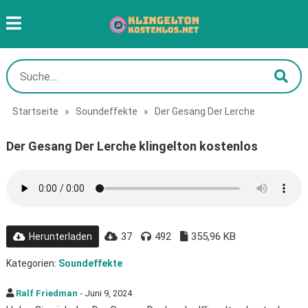
Startseite
»
Soundeffekte
»
Der Gesang Der Lerche
Der Gesang Der Lerche klingelton kostenlos
37
492
355,96 KB
Herunterladen
Kategorien:
Soundeffekte
Ralf Friedman
- Juni 9, 2024