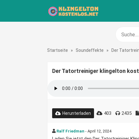
Startseite
»
Soundeffekte
»
Der Tatortrei
Der Tatortreiniger klingelton kos
403
2435
Herunterladen
Ralf Friedman
- April 12, 2024
Laden Sie jetzt den Der Tatortreiniger Kling