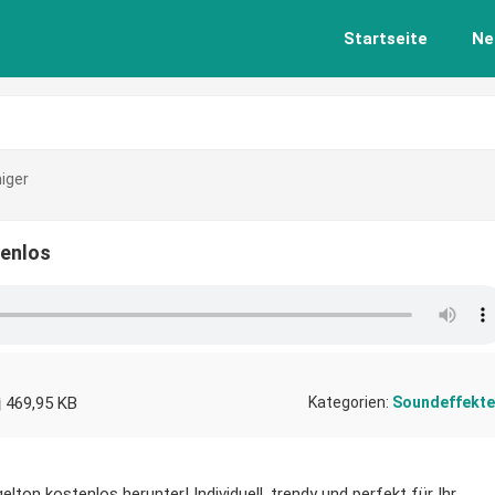
Startseite
Ne
niger
tenlos
469,95 KB
Kategorien:
Soundeffekte
elton kostenlos herunter! Individuell, trendy und perfekt für Ihr