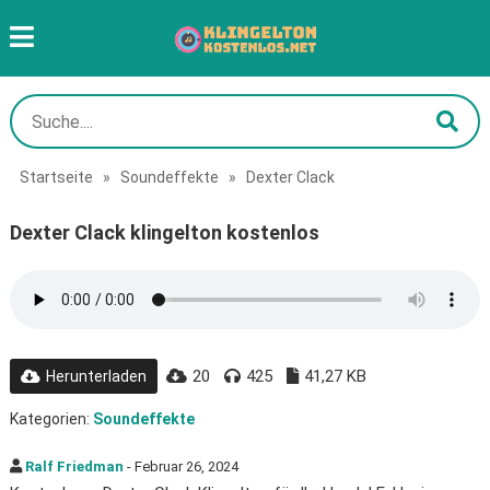
Startseite
»
Soundeffekte
»
Dexter Clack
Dexter Clack klingelton kostenlos
20
425
41,27 KB
Herunterladen
Kategorien:
Soundeffekte
Ralf Friedman
- Februar 26, 2024