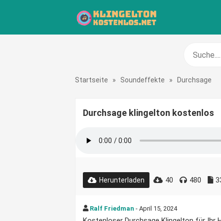
Startseite
»
Soundeffekte
»
Durchsage
Durchsage klingelton kostenlos
40
480
3
Herunterladen
Ralf Friedman
- April 15, 2024
Kostenloser Durchsage Klingelton für Ihr H