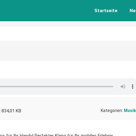
Startseite
Ne
834,01 KB
Kategorien:
Musik
s für Ihr Handy! Perfekter Klang für Ihr mobiles Erlebnis.