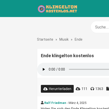
Startseite
»
Musik
»
Ende
Ende klingelton kostenlos
111
1363
Herunterladen
Ralf Friedman
- März 4, 2025
Holen Sie sich den Ende Klingelton kostenlo