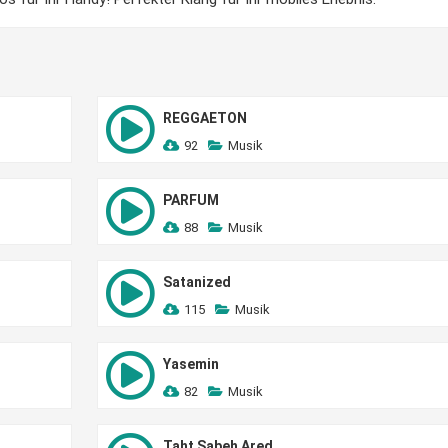
REGGAETON
92
Musik
PARFUM
88
Musik
Satanized
115
Musik
Yasemin
82
Musik
Taht Sabeh Ared