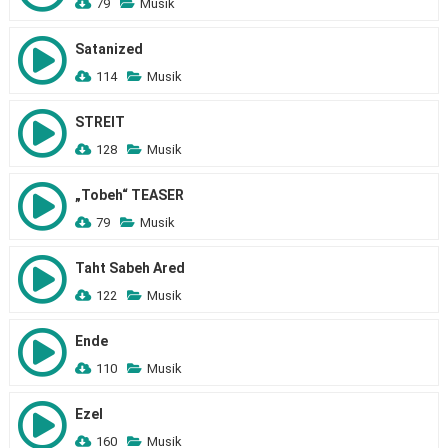
79
Musik
Satanized
114
Musik
STREIT
128
Musik
„Tobeh“ TEASER
79
Musik
Taht Sabeh Ared
122
Musik
Ende
110
Musik
Ezel
160
Musik