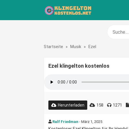
Startseite
»
Musik
»
Ezel
Ezel klingelton kostenlos
158
1271
Herunterladen
Ralf Friedman
- März 1, 2025
Kostenloser Ezel Klingelton für Ihr Handy!