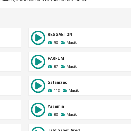
REGGAETON
90
Musik
PARFUM
87
Musik
Satanized
113
Musik
Yasemin
80
Musik
Taht Sabeh Ared