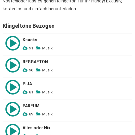
Kostenloser lass es gehen Klingelton für Ihr Handy! Exklusiv,
kostenlos und einfach herunterladen.
Klingeltöne Bezogen
Knacks
91
Musik
REGGAETON
96
Musik
PIJA
81
Musik
PARFUM
89
Musik
Alles oder Nix