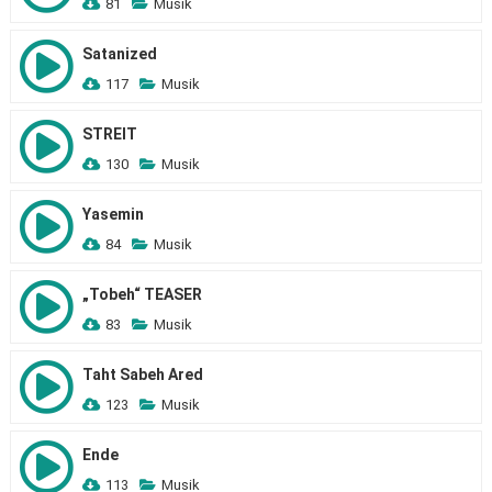
81
Musik
Satanized
117
Musik
STREIT
130
Musik
Yasemin
84
Musik
„Tobeh“ TEASER
83
Musik
Taht Sabeh Ared
123
Musik
Ende
113
Musik