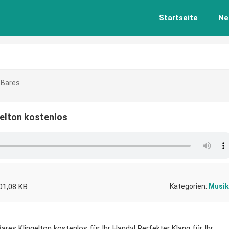
Startseite
Ne
 Bares
gelton kostenlos
01,08 KB
Kategorien:
Musik
ares Klingelton kostenlos für Ihr Handy! Perfekter Klang für Ihr