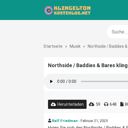
Startseite
»
Musik
»
Northside / Baddies &
Northside / Baddies & Bares klin
59
648
8
Herunterladen
Ralf Friedman
- Februar 21, 2025
Holen Sie sich den Northside / Baddies & B