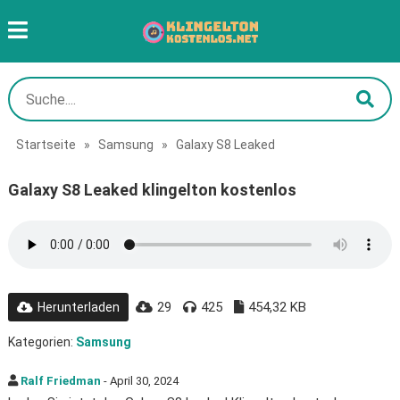
Startseite
»
Samsung
»
Galaxy S8 Leaked
Galaxy S8 Leaked klingelton kostenlos
29
425
454,32 KB
Herunterladen
Kategorien:
Samsung
Ralf Friedman
- April 30, 2024