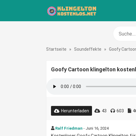
Startseite
»
Soundeffekte
»
Goofy Cartoo
Goofy Cartoon klingelton kosten
43
603
4
Herunterladen
Ralf Friedman
- Juni 16, 2024
Kostenloser Goofy Cartoon Klingelton für 