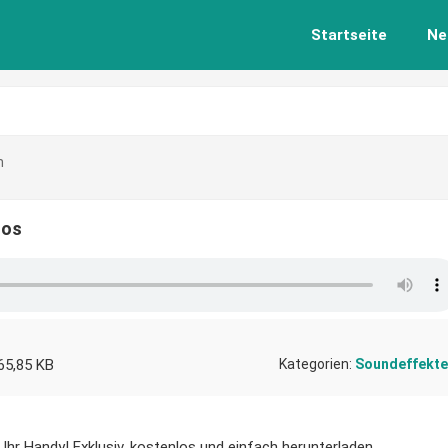
Startseite
Ne
n
los
65,85 KB
Kategorien:
Soundeffekte
Ihr Handy! Exklusiv, kostenlos und einfach herunterladen.