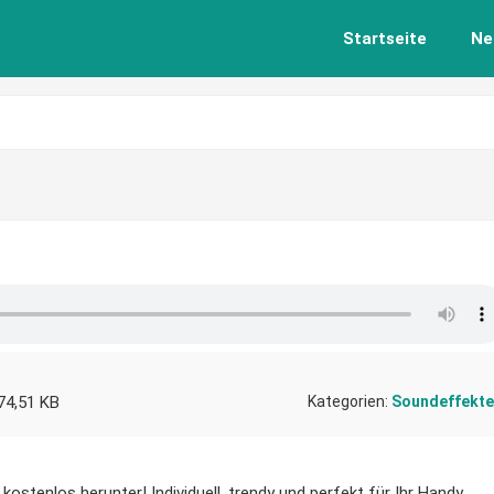
Startseite
Ne
74,51 KB
Kategorien:
Soundeffekte
kostenlos herunter! Individuell, trendy und perfekt für Ihr Handy.