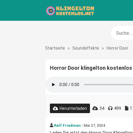
Startseite
»
Soundeffekte
»
Horror Door
Horror Door klingelton kostenlos
34
499
1
Herunterladen
Ralf Friedman
- Mai 27, 2024
Laden Sie jetzt den Horror Door Klingelton 