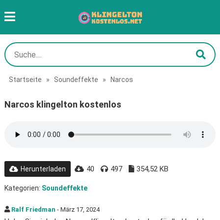
Startseite
»
Soundeffekte
»
Narcos
Narcos klingelton kostenlos
40
497
354,52 KB
Herunterladen
Kategorien:
Soundeffekte
Ralf Friedman
- März 17, 2024