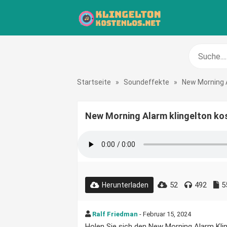
Startseite
»
Soundeffekte
»
New Morning 
New Morning Alarm klingelton ko
52
492
5
Herunterladen
Ralf Friedman
- Februar 15, 2024
Holen Sie sich den New Morning Alarm Klin