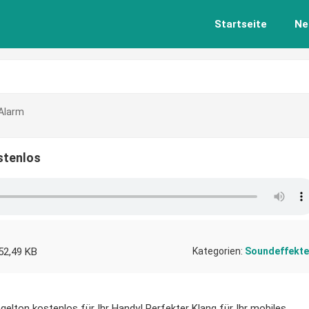
Startseite
Ne
Alarm
stenlos
52,49 KB
Kategorien:
Soundeffekte
gelton kostenlos für Ihr Handy! Perfekter Klang für Ihr mobiles