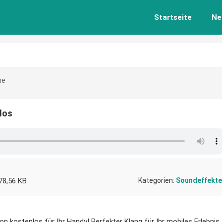
Startseite
Ne
ne
los
78,56 KB
Kategorien:
Soundeffekte
on kostenlos für Ihr Handy! Perfekter Klang für Ihr mobiles Erlebnis.