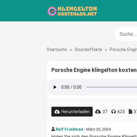
Startseite
»
Soundeffekte
»
Porsche Engi
Porsche Engine klingelton kosten
37
623
3
Herunterladen
Ralf Friedman
- März 20, 2024
Holen Sie sich den Porsche Engine Klingelt