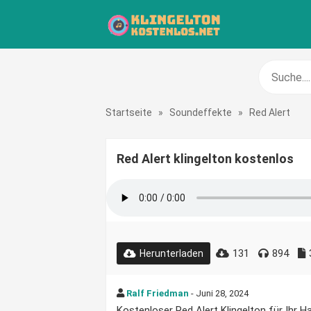
Startseite
»
Soundeffekte
»
Red Alert
Red Alert klingelton kostenlos
131
894
Herunterladen
Ralf Friedman
- Juni 28, 2024
Kostenloser Red Alert Klingelton für Ihr H