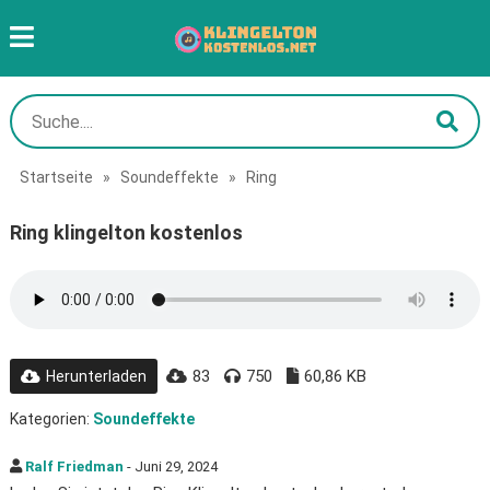
Startseite
»
Soundeffekte
»
Ring
Ring klingelton kostenlos
83
750
60,86 KB
Herunterladen
Kategorien:
Soundeffekte
Ralf Friedman
- Juni 29, 2024