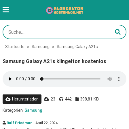
Startseite
»
Samsung
»
Samsung Galaxy A21s
Samsung Galaxy A21s klingelton kostenlos
23
442
398,81 KB
Herunterladen
Kategorien:
Samsung
Ralf Friedman
- April 22, 2024