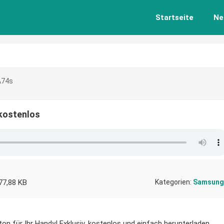
Startseite
Ne
A74s
kostenlos
77,88 KB
Kategorien:
Samsung
n für Ihr Handy! Exklusiv, kostenlos und einfach herunterladen.