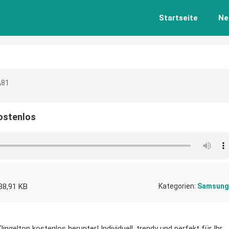
Startseite
Ne
A81
ostenlos
38,91 KB
Kategorien:
Samsung
ngelton kostenlos herunter! Individuell, trendy und perfekt für Ihr