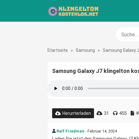
Startseite
»
Samsung
»
Samsung Galaxy 
Samsung Galaxy J7 klingelton ko
31
455
4
Herunterladen
Ralf Friedman
- Februar 14, 2024
Laden Sie jetzt den Samsung Galaxy J7 Klin