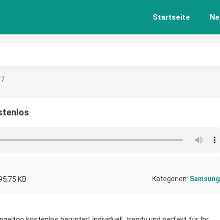
Startseite
Ne
J7
stenlos
95,75 KB
Kategorien:
Samsung
gelton kostenlos herunter! Individuell, trendy und perfekt für Ihr