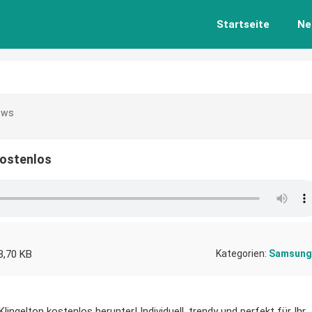
Startseite
Ne
ews
ostenlos
8,70 KB
Kategorien:
Samsung
gelton kostenlos herunter! Individuell, trendy und perfekt für Ihr