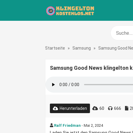
Startseite
»
Samsung
»
Samsung Good N
Samsung Good News klingelton k
60
666
2
Herunterladen
Ralf Friedman
- Mai 2, 2024
Laden Sie jetzt den Samsung Good News Klin