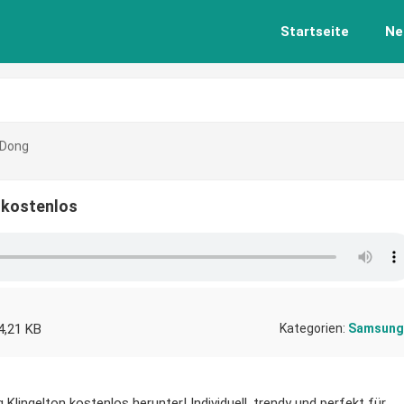
Startseite
Ne
 Dong
 kostenlos
4,21 KB
Kategorien:
Samsung
lingelton kostenlos herunter! Individuell, trendy und perfekt für