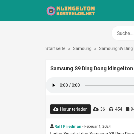
Startseite
»
Samsung
»
Samsung S9 Ding
Samsung S9 Ding Dong klingelton
36
454
9
Herunterladen
Ralf Friedman
- Februar 1, 2024
Laden Sie jetzt den Samsung S9 Ding Dong K