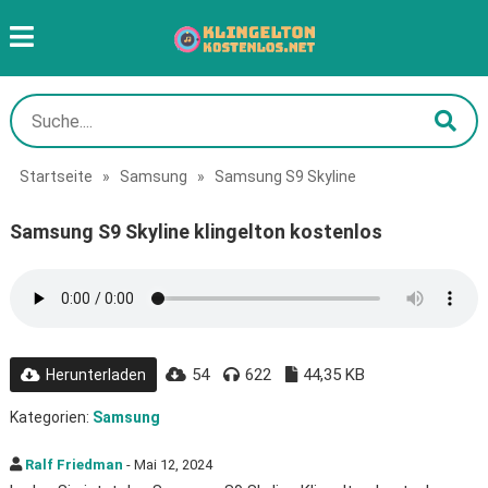
Startseite
»
Samsung
»
Samsung S9 Skyline
Samsung S9 Skyline klingelton kostenlos
54
622
44,35 KB
Herunterladen
Kategorien:
Samsung
Ralf Friedman
- Mai 12, 2024