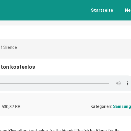
Startseite
Ne
 Silence
lton kostenlos
530,87 KB
Kategorien:
Samsung
ce Klingelton kostenlos für Ihr Handy! Perfekter Klang für Ihr