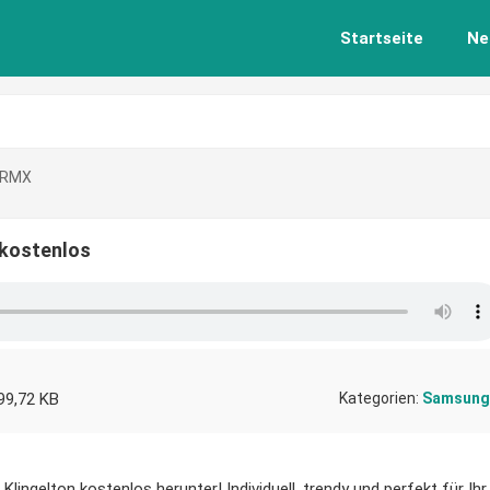
Startseite
Ne
 RMX
 kostenlos
99,72 KB
Kategorien:
Samsung
ingelton kostenlos herunter! Individuell, trendy und perfekt für Ihr