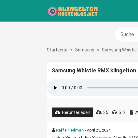
Startseite
»
Samsung
»
Samsung Whistle
Samsung Whistle RMX klingelton
35
512
2
Herunterladen
Ralf Friedman
- April 25, 2024
Laden Sie jetzt den Samsung Whistle RMX Kl