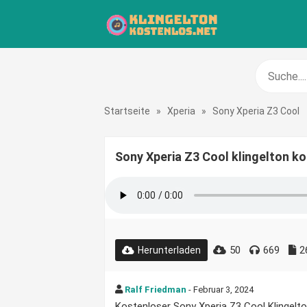
Startseite
»
Xperia
»
Sony Xperia Z3 Cool
Sony Xperia Z3 Cool klingelton k
50
669
2
Herunterladen
Ralf Friedman
- Februar 3, 2024
Kostenloser Sony Xperia Z3 Cool Klingelton