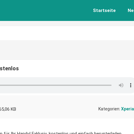
Startseite
Ne
ostenlos
65,06 KB
Kategorien:
Xperia
 für Ihr Handy! Exklusiv, kostenlos und einfach herunterladen.