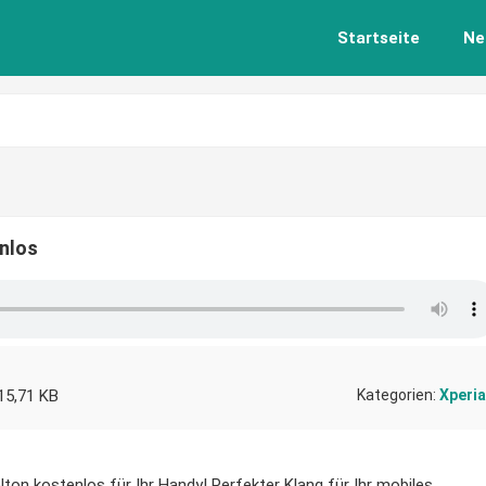
Startseite
Ne
enlos
15,71 KB
Kategorien:
Xperia
lton kostenlos für Ihr Handy! Perfekter Klang für Ihr mobiles