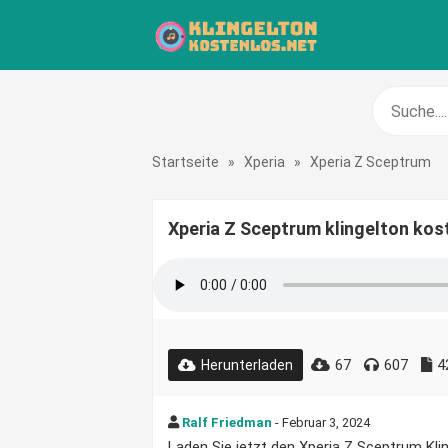
Startseite
»
Xperia
»
Xperia Z Sceptrum
Xperia Z Sceptrum klingelton kos
67
607
4
Herunterladen
Ralf Friedman
- Februar 3, 2024
Laden Sie jetzt den Xperia Z Sceptrum Kling