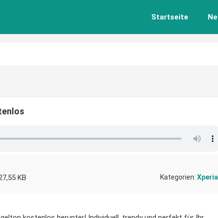
Startseite
Ne
tenlos
27,55 KB
Kategorien:
Xperia
elton kostenlos herunter! Individuell, trendy und perfekt für Ihr