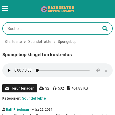
Startseite
»
Soundeffekte
»
Spongebop
Spongebop klingelton kostenlos
32
502
451,83 KB
Herunterladen
Kategorien:
Soundeffekte
Ralf Friedman
- März 22, 2024