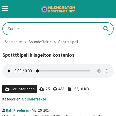
Startseite
»
Soundeffekte
»
Spotttölpell
Spotttölpell klingelton kostenlos
25
456
155,10 KB
Herunterladen
Kategorien:
Soundeffekte
Ralf Friedman
- Mai 25, 2024