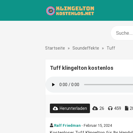
Startseite
»
Soundeffekte
»
Tuff
Tuff klingelton kostenlos
26
459
2
Herunterladen
Ralf Friedman
- Februar 15, 2024
Kostenloser Tuff Klingelton für Ihr Handy!