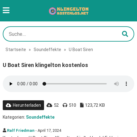
Startseite
»
Soundeffekte
»
U Boat Siren
U Boat Siren klingelton kostenlos
52
510
123,72 KB
Herunterladen
Kategorien:
Soundeffekte
Ralf Friedman
- April 17, 2024