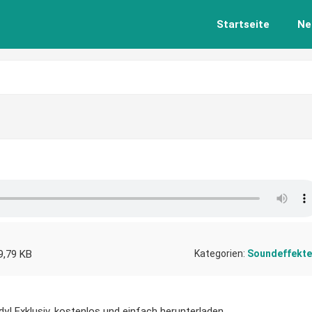
Startseite
Ne
9,79 KB
Kategorien:
Soundeffekte
dy! Exklusiv, kostenlos und einfach herunterladen.