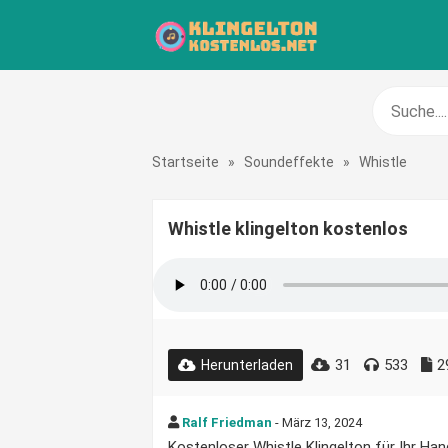
Startseite
»
Soundeffekte
»
Whistle
Whistle klingelton kostenlos
31
533
2
Herunterladen
Ralf Friedman
- März 13, 2024
Kostenloser Whistle Klingelton für Ihr Han