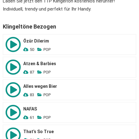
Laden Sie jetzt den 1TP Klingelton kostenlos herunter!
Individuell, trendy und perfekt für Ihr Handy.
Klingeltöne Bezogen
Özür Dilerim
50
POP
Atzen & Barbies
87
POP
Alles wegen Bier
83
POP
NAFAS
61
POP
That’s So True