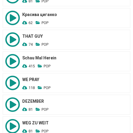
81
POP
Красива циганко
62
POP
THAT GUY
74
POP
Schau Mal Herein
415
POP
WE PRAY
118
POP
DEZEMBER
81
POP
WEG ZU WEIT
81
POP