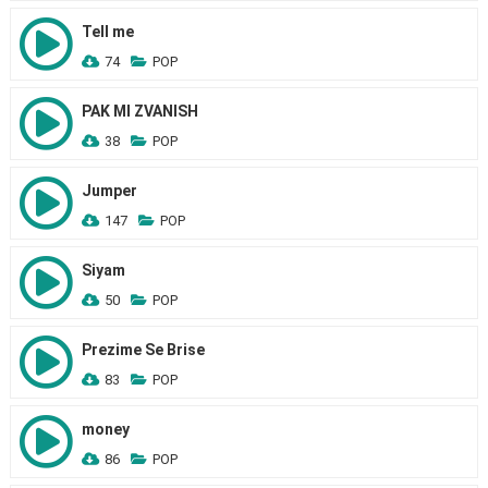
Tell me
74
POP
PAK MI ZVANISH
38
POP
Jumper
147
POP
Siyam
50
POP
Prezime Se Brise
83
POP
money
86
POP