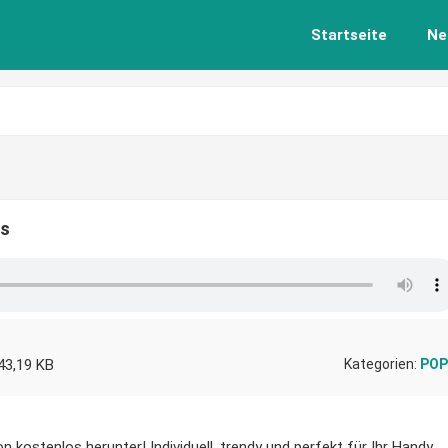
Startseite
Ne
os
43,19 KB
Kategorien:
POP
 kostenlos herunter! Individuell, trendy und perfekt für Ihr Handy.