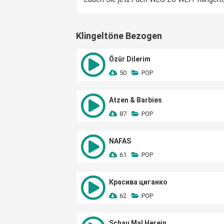
Klingeltöne Bezogen
Özür Dilerim
50
POP
Atzen & Barbies
87
POP
NAFAS
61
POP
Красива циганко
62
POP
Schau Mal Herein