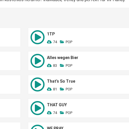
1TP
74
POP
Alles wegen Bier
83
POP
That’s So True
81
POP
THAT GUY
74
POP
WE PRAY