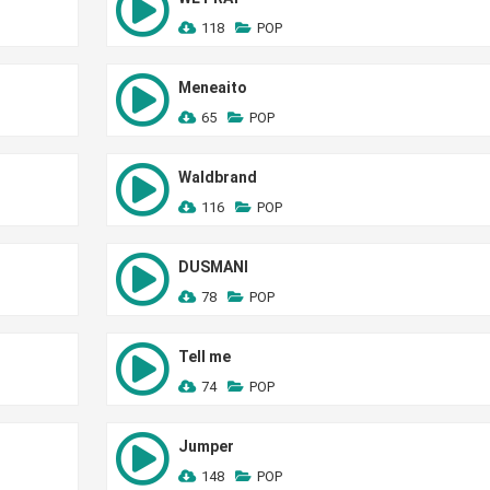
118
POP
Meneaito
65
POP
Waldbrand
116
POP
DUSMANI
78
POP
Tell me
74
POP
Jumper
148
POP