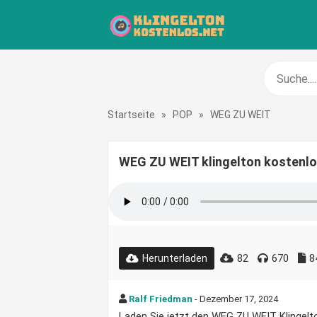
Startseite
»
POP
»
WEG ZU WEIT
WEG ZU WEIT klingelton kostenl
82
670
8
Herunterladen
Ralf Friedman
- Dezember 17, 2024
Laden Sie jetzt den WEG ZU WEIT Klingelton