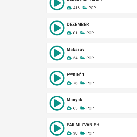
416
POP
DEZEMBER
81
POP
Makarov
54
POP
F**KIN‘ 1
76
POP
Manyak
65
POP
PAK MI ZVANISH
38
POP