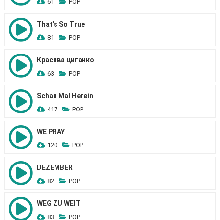
61
POP
That’s So True
81
POP
Красива циганко
63
POP
Schau Mal Herein
417
POP
WE PRAY
120
POP
DEZEMBER
82
POP
WEG ZU WEIT
83
POP