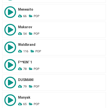
Meneaito
66
POP
Makarov
54
POP
Waldbrand
116
POP
F**KIN‘ 1
78
POP
DUSMANI
79
POP
Manyak
65
POP