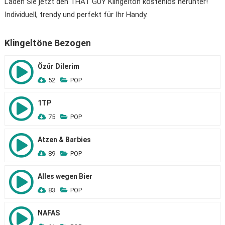
Laden Sie jetzt den THAT GUY Klingelton kostenlos herunter!
Individuell, trendy und perfekt für Ihr Handy.
Klingeltöne Bezogen
Özür Dilerim
52
POP
1TP
75
POP
Atzen & Barbies
89
POP
Alles wegen Bier
83
POP
NAFAS