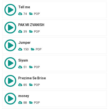
Tell me
74
POP
PAK MI ZVANISH
39
POP
Jumper
150
POP
Siyam
51
POP
Prezime Se Brise
85
POP
money
88
POP