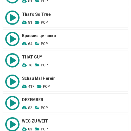
61
POP
That’s So True
81
POP
Красива циганко
64
POP
THAT GUY
76
POP
Schau Mal Herein
417
POP
DEZEMBER
82
POP
WEG ZU WEIT
83
POP