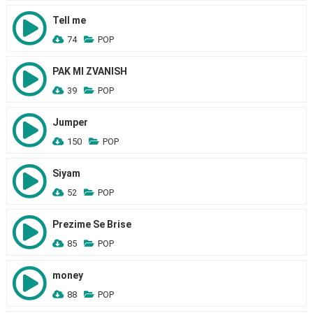
Tell me
74
POP
PAK MI ZVANISH
39
POP
Jumper
150
POP
Siyam
52
POP
Prezime Se Brise
85
POP
money
88
POP