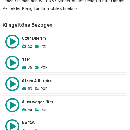
Holen Sie sich den WE PRAY Klingelton kostenlos für Ihr Handy!
Perfekter Klang für Ihr mobiles Erlebnis.
Klingeltöne Bezogen
Özür Dilerim
52
POP
1TP
75
POP
Atzen & Barbies
89
POP
Alles wegen Bier
84
POP
NAFAS