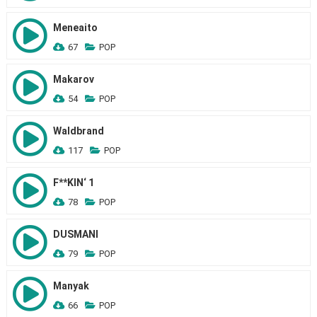
Meneaito
67
POP
Makarov
54
POP
Waldbrand
117
POP
F**KIN‘ 1
78
POP
DUSMANI
79
POP
Manyak
66
POP