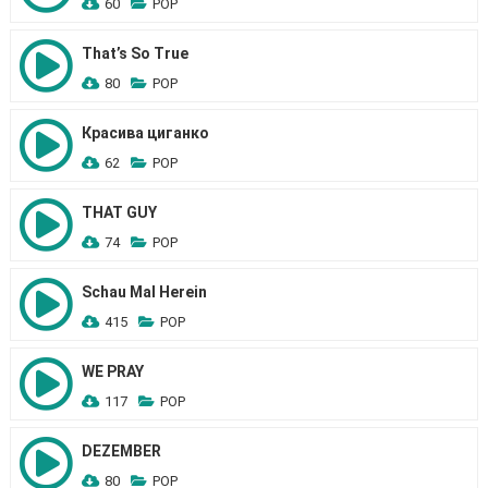
60
POP
That’s So True
80
POP
Красива циганко
62
POP
THAT GUY
74
POP
Schau Mal Herein
415
POP
WE PRAY
117
POP
DEZEMBER
80
POP