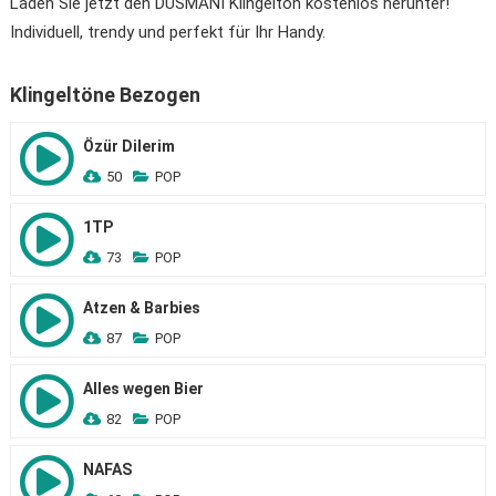
Laden Sie jetzt den DUSMANI Klingelton kostenlos herunter!
Individuell, trendy und perfekt für Ihr Handy.
Klingeltöne Bezogen
Özür Dilerim
50
POP
1TP
73
POP
Atzen & Barbies
87
POP
Alles wegen Bier
82
POP
NAFAS