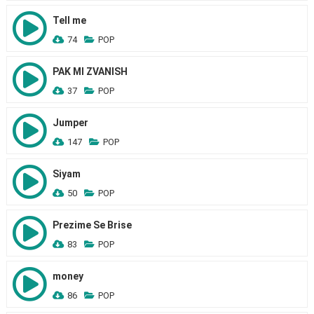
Tell me
74
POP
PAK MI ZVANISH
37
POP
Jumper
147
POP
Siyam
50
POP
Prezime Se Brise
83
POP
money
86
POP