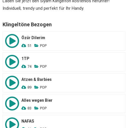
Laden Sie jetzt den Siyam Klingelton kostenlos herunter!
Individuell, trendy und perfekt für Ihr Handy.
Klingeltöne Bezogen
Özür Dilerim
51
POP
1TP
74
POP
Atzen & Barbies
89
POP
Alles wegen Bier
83
POP
NAFAS