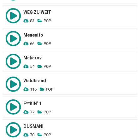
WEG ZU WEIT
83
POP
Meneaito
66
POP
Makarov
54
POP
Waldbrand
116
POP
F**KIN‘ 1
77
POP
DUSMANI
78
POP