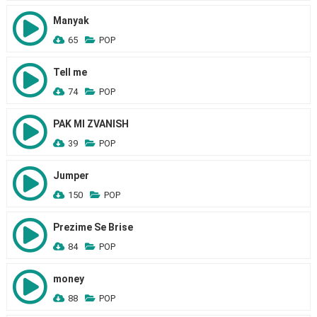
Manyak
65
POP
Tell me
74
POP
PAK MI ZVANISH
39
POP
Jumper
150
POP
Prezime Se Brise
84
POP
money
88
POP