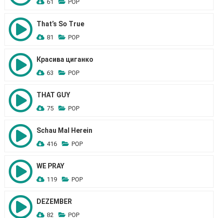
61
POP
That’s So True
81
POP
Красива циганко
63
POP
THAT GUY
75
POP
Schau Mal Herein
416
POP
WE PRAY
119
POP
DEZEMBER
82
POP