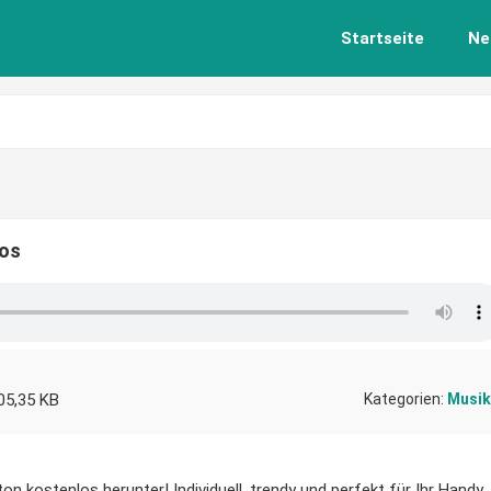
Startseite
Ne
los
05,35 KB
Kategorien:
Musik
on kostenlos herunter! Individuell, trendy und perfekt für Ihr Handy.