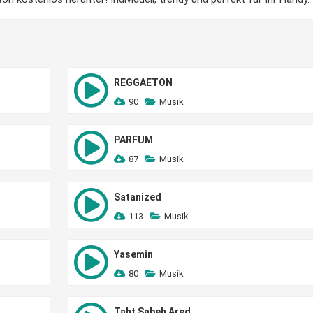
REGGAETON
90
Musik
PARFUM
87
Musik
Satanized
113
Musik
Yasemin
80
Musik
Taht Sabeh Ared