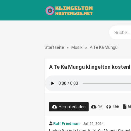
Startseite
»
Musik
»
A Te Ka Mungu
A Te Ka Mungu klingelton kosten
16
456
6
Herunterladen
Ralf Friedman
- Juli 11, 2024
Laden Sie jetzt den A Te Ka Mungu Klingelt