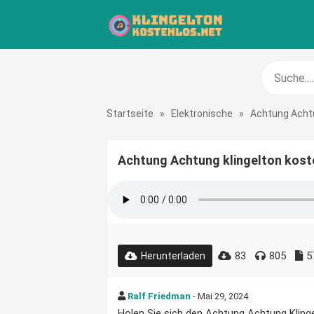
Startseite
»
Elektronische
»
Achtung Acht
Achtung Achtung klingelton kost
83
805
5
Herunterladen
Ralf Friedman
- Mai 29, 2024
Holen Sie sich den Achtung Achtung Klinge