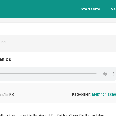
Startseite
Ne
ung
enlos
75,15 KB
Kategorien:
Elektronische
lton kostenlos für Ihr Handy! Perfekter Klang für Ihr mobiles