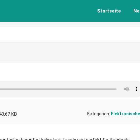
Startseite
Ne
43,67 KB
Kategorien:
Elektronische
ostenlos herunter! Individuell, trendy und perfekt für Ihr Handy.