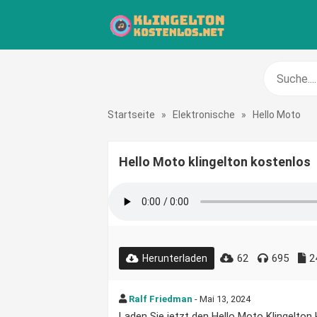
Startseite
»
Elektronische
»
Hello Moto
Hello Moto klingelton kostenlos
62
695
2
Herunterladen
Ralf Friedman
- Mai 13, 2024
Laden Sie jetzt den Hello Moto Klingelton k