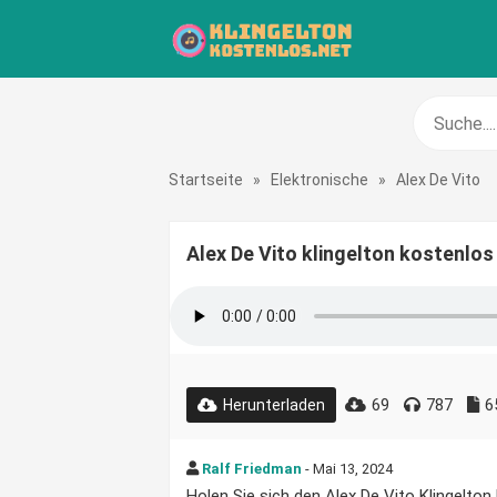
Startseite
»
Elektronische
»
Alex De Vito
Alex De Vito klingelton kostenlos
69
787
6
Herunterladen
Ralf Friedman
- Mai 13, 2024
Holen Sie sich den Alex De Vito Klingelton 