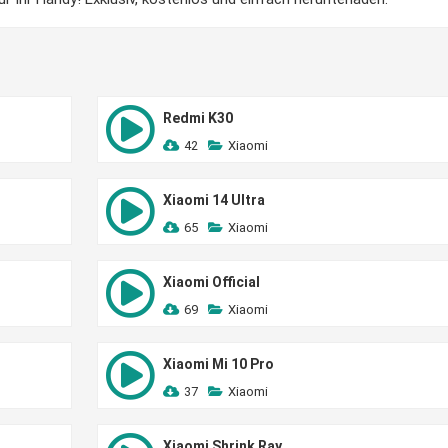
Redmi K30
42
Xiaomi
Xiaomi 14 Ultra
65
Xiaomi
Xiaomi Official
69
Xiaomi
Xiaomi Mi 10 Pro
37
Xiaomi
Xiaomi Shrink Ray