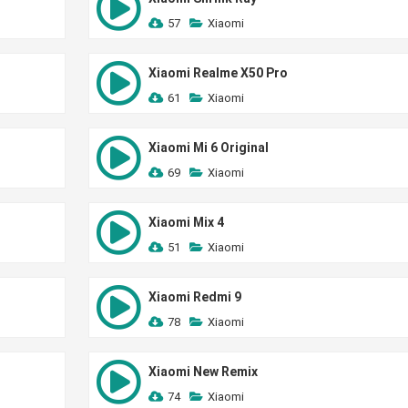
57
Xiaomi
Xiaomi Realme X50 Pro
61
Xiaomi
Xiaomi Mi 6 Original
69
Xiaomi
Xiaomi Mix 4
51
Xiaomi
Xiaomi Redmi 9
78
Xiaomi
Xiaomi New Remix
74
Xiaomi